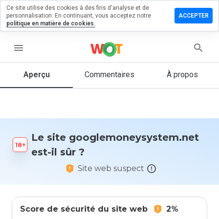
Ce site utilise des cookies à des fins d'analyse et de
un commentaire
personnalisation. En continuant, vous acceptez notre
ACCEPTER
politique en matière de cookies.
oneysystem.net
menu
Aperçu
Commentaires
À propos
Quelle
note entre
1 et 5
donneriez-
vous à ce
site ?
Le site googlemoneysystem.net
est-il sûr ?
Site web suspect
Score de sécurité du site web
2%