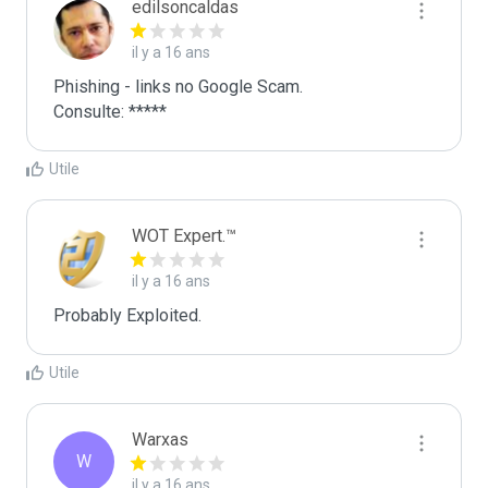
edilsoncaldas
il y a 16 ans
Phishing - links no Google Scam.

Consulte: *****
Utile
WOT Expert.™
il y a 16 ans
Probably Exploited.
Utile
Warxas
W
il y a 16 ans