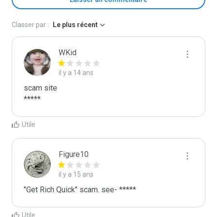
Classer par :
Le plus récent
WKid
il y a 14 ans
scam site

*****
Utile
Figure10
il y a 15 ans
"Get Rich Quick" scam. see- *****
Utile