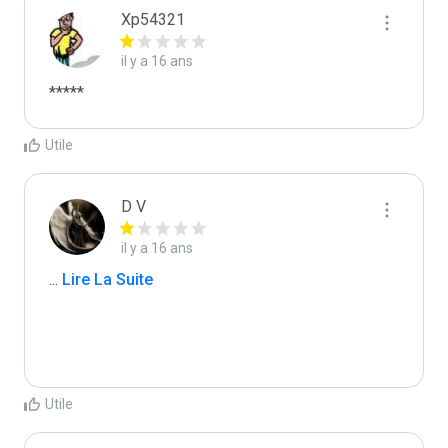
Xp54321
il y a 16 ans
*****
Utile
D V
il y a 16 ans
...
 Lire La Suite
Utile