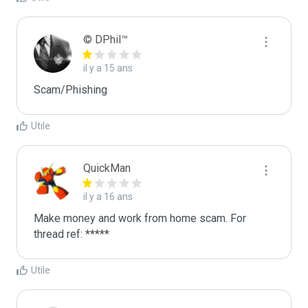
© DPhil™
il y a 15 ans
Scam/Phishing
Utile
QuickMan
il y a 16 ans
Make money and work from home scam. For 
thread ref: *****
Utile