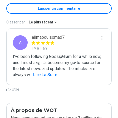
Laisser un commentaire
Classer par :
Le plus récent
alimabdulsomad7
A
il y a 1 an
I've been following GossipGram for a while now, 
and I must say, it's become my go-to source for 
the latest news and updates. The articles are 
always w
...
 Lire La Suite
Utile
À propos de WOT
Nous avons passé en revue plus de 2 millions de