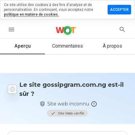
Ce site utilise des cookies à des fins d'analyse et de
r un
personnalisation. En continuant, vous acceptez notre
ACCEPTER
taire sur
politique en matière de cookies.
pgram.com.ng
menu
Aperçu
Commentaires
À propos
Quelle
note entre
1 et 5
donneriez-
vous à ce
site ?
Le site gossipgram.com.ng est-il
sûr ?
Site web inconnu
Site Web vérifié