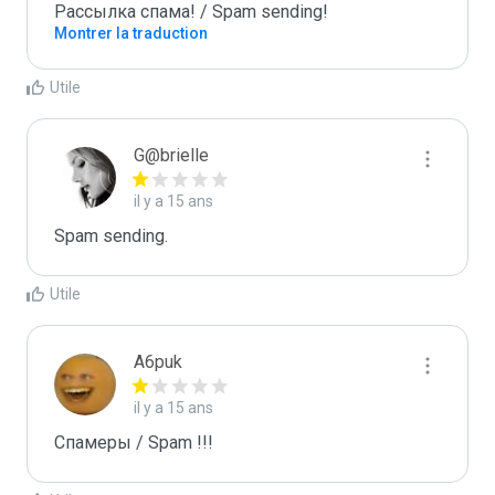
Рассылка спама! / Spam sending!
Montrer la traduction
Utile
G@brielle
il y a 15 ans
Spam sending.
Utile
A6puk
il y a 15 ans
Спамеры / Spam !!!