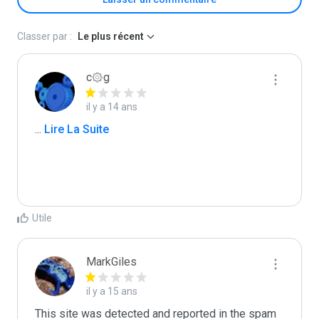
Classer par :
Le plus récent
c۞g
il y a 14 ans
...
 Lire La Suite
Utile
MarkGiles
il y a 15 ans
This site was detected and reported in the spam 