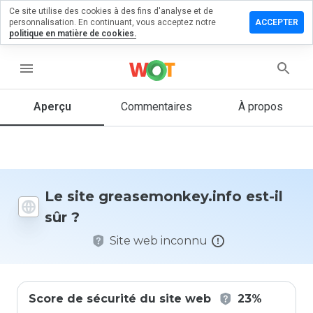
Ce site utilise des cookies à des fins d'analyse et de
r un
personnalisation. En continuant, vous acceptez notre
ACCEPTER
ntaire sur
politique en matière de cookies.
emonkey.info
menu
Aperçu
Commentaires
À propos
Quelle
note entre
1 et 5
donneriez-
vous à ce
site ?
Le site greasemonkey.info est-il
sûr ?
Site web inconnu
Score de sécurité du site web
23%