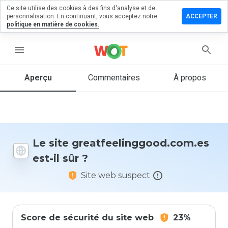
Ce site utilise des cookies à des fins d'analyse et de
un commentaire
personnalisation. En continuant, vous acceptez notre
ACCEPTER
politique en matière de cookies.
linggood.com.es
menu
Aperçu
Commentaires
À propos
Quelle
note entre
1 et 5
donneriez-
vous à ce
site ?
Le site greatfeelinggood.com.es
est-il sûr ?
Site web suspect
Score de sécurité du site web
23%