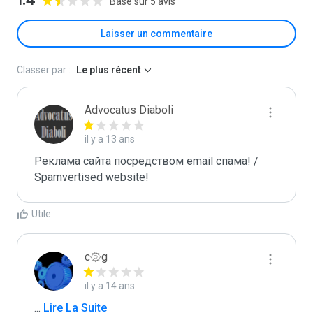
1.4
Basé sur 5 avis
Laisser un commentaire
Classer par :
Le plus récent
Advocatus Diaboli
il y a 13 ans
Реклама сайта посредством email спама! / 
Spamvertised website!
Utile
c۞g
il y a 14 ans
...
 Lire La Suite