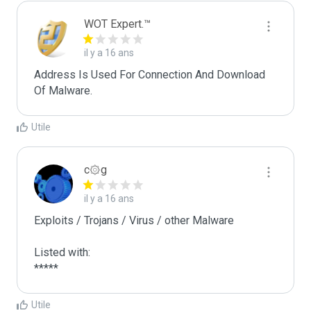
WOT Expert.™
il y a 16 ans
Address Is Used For Connection And Download 
Of Malware.
Utile
c۞g
il y a 16 ans
Exploits / Trojans / Virus / other Malware

Listed with:

*****
Utile