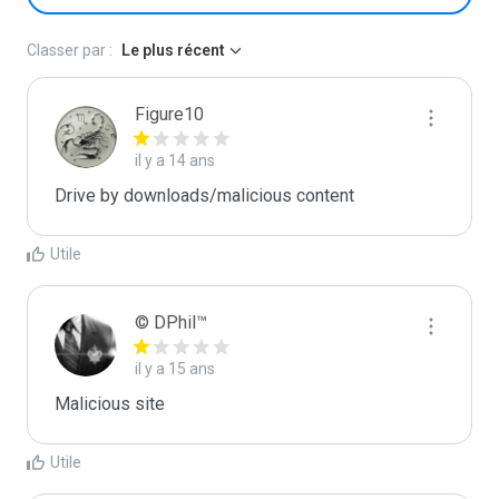
Classer par :
Le plus récent
Figure10
il y a 14 ans
Drive by downloads/malicious content
Utile
© DPhil™
il y a 15 ans
Malicious site
Utile