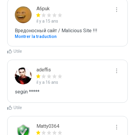
A6puk
il y a 15 ans
Вредоносный сайт / Malicious Site !!!
Montrer la traduction
Utile
adeffis
il y a 16 ans
según *****
Utile
Matty0364