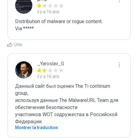
il y a 16 ans
Distribution of malware or rogue content.

Via *****
Utile
_Yaroslav_G
il y a 16 ans
Данный сайт был оценен The Ti continium 
group,

используя данные The MalwareURL Team для 
обеспечения безопасности 

участников WOT содружества в Российской 
Федерации.
Montrer la traduction