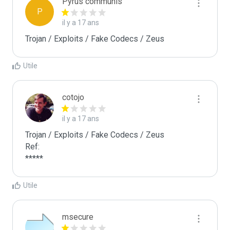
Pyrus communis
P
il y a 17 ans
Trojan / Exploits / Fake Codecs / Zeus
Utile
cotojo
il y a 17 ans
Trojan / Exploits / Fake Codecs / Zeus

Ref:

*****
Utile
msecure