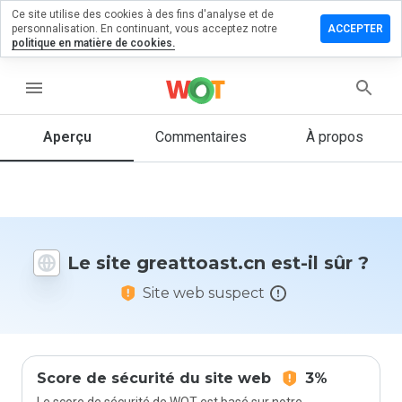
Ce site utilise des cookies à des fins d'analyse et de
sser un
personnalisation. En continuant, vous acceptez notre
ACCEPTER
mmentaire
politique en matière de cookies.
attoast.cn
menu
Aperçu
Commentaires
À propos
Quelle
note entre
1 et 5
donneriez-
vous à ce
Le site greattoast.cn est-il sûr ?
site ?
Site web suspect
Score de sécurité du site web
3%