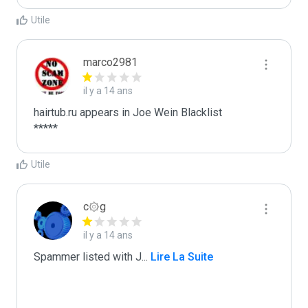
Utile
marco2981
il y a 14 ans
hairtub.ru appears in Joe Wein Blacklist

*****
Utile
c۞g
il y a 14 ans
Spammer listed with J
...
 Lire La Suite