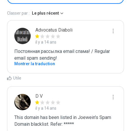
Classer par :
Le plus récent
Advocatus Diaboli
il y a 14 ans
Постоянная рассылка email спама! / Regular 
email spam sending!
Montrer la traduction
Utile
D V
il y a 14 ans
This domain has been listed in Joewein's Spam 
Domain blacklist. Refer: *****