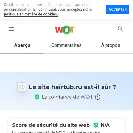
Ce site utilise des cookies à des fins d'analyse et de
sser un
personnalisation. En continuant, vous acceptez notre
ACCEPTER
mmentaire
politique en matière de cookies.
 hairtub.ru
menu
Aperçu
Commentaires
À propos
Quelle
note entre
1 et 5
donneriez-
vous à ce
site ?
Le site hairtub.ru est-il sûr ?
La confiance de WOT
Score de sécurité du site web
N/A