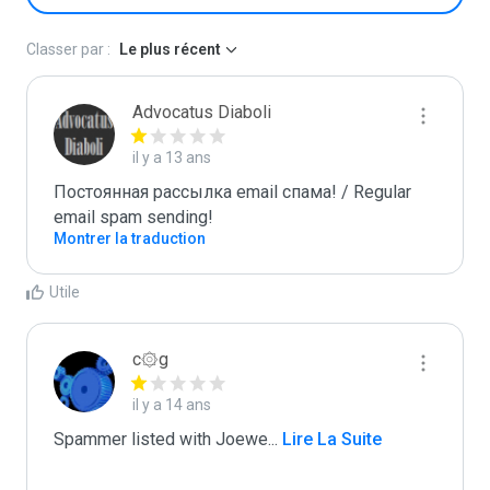
Classer par :
Le plus récent
Advocatus Diaboli
il y a 13 ans
Постоянная рассылка email спама! / Regular 
email spam sending!
Montrer la traduction
Utile
c۞g
il y a 14 ans
Spammer listed with Joewe
...
 Lire La Suite