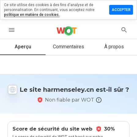
Ce site utilise des cookies à des fins d'analyse et de
ser un
personnalisation. En continuant, vous acceptez notre
ACCEPTER
mentaire
politique en matière de cookies.
enseley.cn
menu
Aperçu
Commentaires
À propos
Quelle
note entre
1 et 5
donneriez-
vous à ce
Le site harmenseley.cn est-il sûr ?
site ?
Non fiable par WOT
Score de sécurité du site web
30%