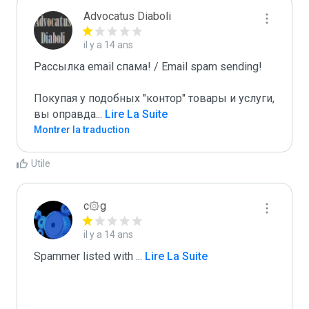
Advocatus Diaboli
il y a 14 ans
Рассылка email спама! / Email spam sending! 

Покупая у подобных "контор" товары и услуги, 
вы оправда
...
 Lire La Suite
Montrer la traduction
Utile
c۞g
il y a 14 ans
Spammer listed with 
...
 Lire La Suite