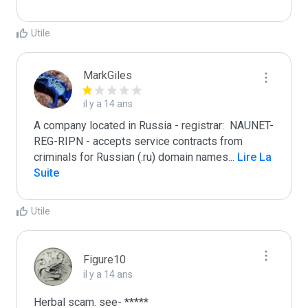
Utile
MarkGiles
il y a 14 ans
A company located in Russia - registrar:  NAUNET-
REG-RIPN - accepts service contracts from 
criminals for Russian (.ru) domain names
...
 Lire La 
Suite
Utile
Figure10
il y a 14 ans
Herbal scam. see- *****