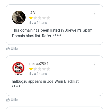
D V
il y a 14 ans
This domain has been listed in Joewein's Spam 
Domain blacklist. Refer: *****
Utile
marco2981
il y a 14 ans
hatbug.ru appears in Joe Wein Blacklist

*****
Utile