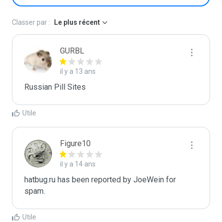
Classer par :
Le plus récent
GURBL
il y a 13 ans
Russian Pill Sites
Utile
Figure10
il y a 14 ans
hatbug.ru has been reported by JoeWein for 
spam.
Utile