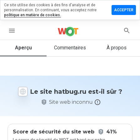
Ce site utilise des cookies à des fins d'analyse et de
sser un
personnalisation. En continuant, vous acceptez notre
ACCEPTER
mmentaire
politique en matière de cookies.
 hatbug.ru
menu
Aperçu
Commentaires
À propos
Quelle
note entre
1 et 5
donneriez-
vous à ce
site ?
Le site hatbug.ru est-il sûr ?
Site web inconnu
Score de sécurité du site web
41%