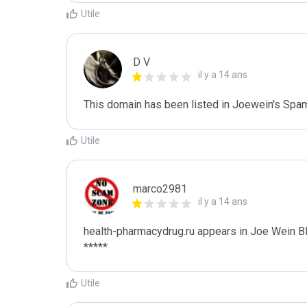
Utile
D V
il y a 14 ans
This domain has been listed in Joewein's Spam
Utile
marco2981
il y a 14 ans
health-pharmacydrug.ru appears in Joe Wein Bla
*****
Utile