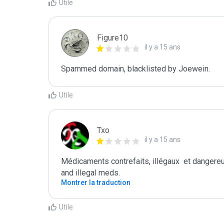
Utile
Figure10
il y a 15 ans
Spammed domain, blacklisted by Joewein.
Utile
Txo
il y a 15 ans
Médicaments contrefaits, illégaux  et danger
and illegal meds.
Montrer la traduction
Utile