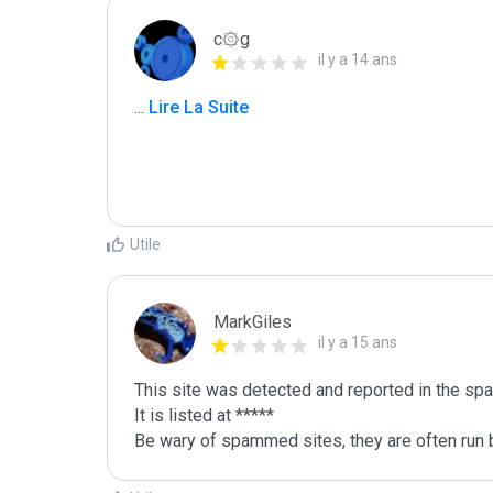
c۞g
il y a 14 ans
...
 Lire La Suite
Utile
MarkGiles
il y a 15 ans
This site was detected and reported in the spa
It is listed at *****

Be wary of spammed sites, they are often run b