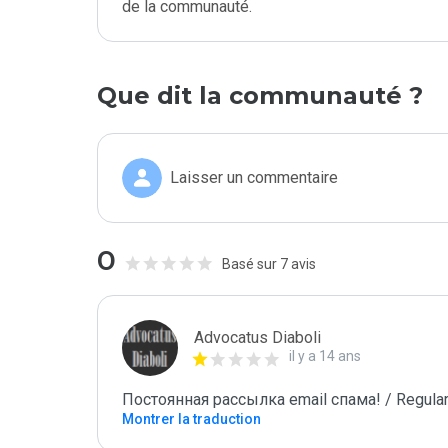
de la communauté.
Que dit la communauté ?
Laisser un commentaire
0
Basé sur 7 avis
Advocatus Diaboli
il y a 14 ans
Постоянная рассылка email спама! / Regular
Montrer la traduction