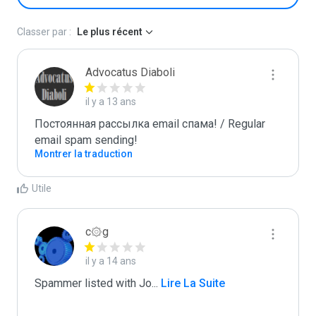
Classer par :
Le plus récent
Advocatus Diaboli
il y a 13 ans
Постоянная рассылка email спама! / Regular 
email spam sending!
Montrer la traduction
Utile
c۞g
il y a 14 ans
Spammer listed with Jo
...
 Lire La Suite