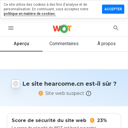
Ce site utilise des cookies à des fins d'analyse et de
sser un
personnalisation. En continuant, vous acceptez notre
ACCEPTER
mmentaire
politique en matière de cookies.
rcome.cn
menu
Aperçu
Commentaires
À propos
Quelle
note entre
1 et 5
donneriez-
vous à ce
Le site hearcome.cn est-il sûr ?
site ?
Site web suspect
Score de sécurité du site web
23%