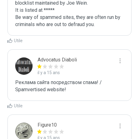
blocklist maintained by Joe Wein.

It is listed at *****

Be wary of spammed sites, they are often run by 
criminals who are out to defraud you.
Utile
Advocatus Diaboli
il y a 15 ans
Реклама сайта посредством спама! / 
Spamvertised website!
Utile
Figure10
il y a 15 ans