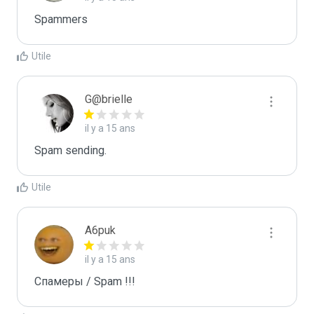
Spammers
Utile
G@brielle
il y a 15 ans
Spam sending.
Utile
A6puk
il y a 15 ans
Спамеры / Spam !!!