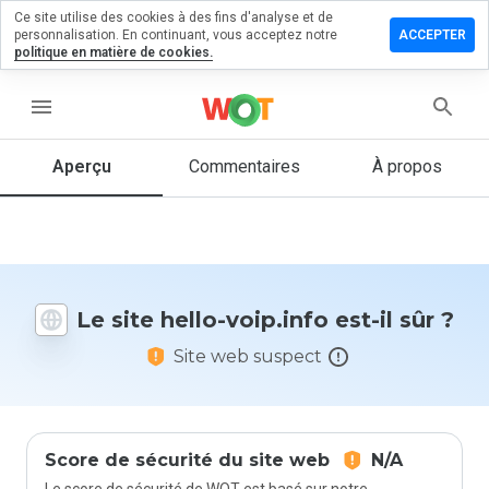
Ce site utilise des cookies à des fins d'analyse et de
sser un
personnalisation. En continuant, vous acceptez notre
ACCEPTER
mmentaire
politique en matière de cookies.
 hello-
p.info
menu
Aperçu
Commentaires
À propos
Quelle
note entre
1 et 5
donneriez-
vous à ce
Le site hello-voip.info est-il sûr ?
site ?
Site web suspect
Score de sécurité du site web
N/A