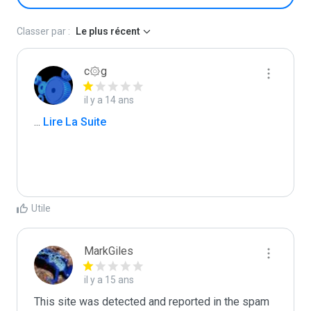
Classer par :
Le plus récent
c۞g
il y a 14 ans
...
 Lire La Suite
Utile
MarkGiles
il y a 15 ans
This site was detected and reported in the spam 