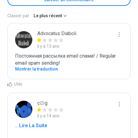
Classer par :
Le plus récent
Advocatus Diaboli
il y a 13 ans
Постоянная рассылка email спама! / Regular 
email spam sending!
Montrer la traduction
Utile
c۞g
il y a 14 ans
...
 Lire La Suite