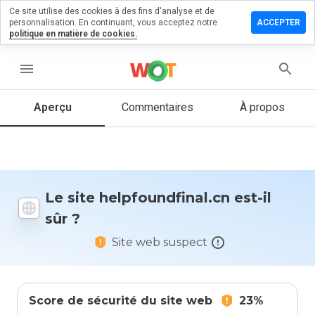
Ce site utilise des cookies à des fins d'analyse et de
er un
personnalisation. En continuant, vous acceptez notre
ACCEPTER
entaire sur
politique en matière de cookies.
oundfinal.cn
menu
Aperçu
Commentaires
À propos
Quelle
note entre
1 et 5
donneriez-
vous à ce
site ?
Le site helpfoundfinal.cn est-il
sûr ?
Site web suspect
Score de sécurité du site web
23%