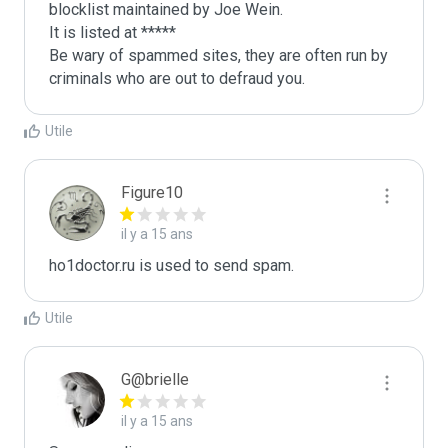
blocklist maintained by Joe Wein.

It is listed at *****

Be wary of spammed sites, they are often run by 
criminals who are out to defraud you.
Utile
Figure10
il y a 15 ans
ho1doctor.ru is used to send spam.
Utile
G@brielle
il y a 15 ans