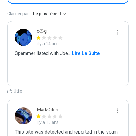
Classer par :
Le plus récent
c۞g
il y a 14 ans
Spammer listed with Joe
...
 Lire La Suite
Utile
MarkGiles
il y a 15 ans
This site was detected and reported in the spam 