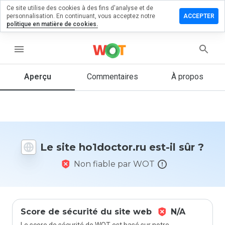
Ce site utilise des cookies à des fins d'analyse et de
sser un
personnalisation. En continuant, vous acceptez notre
ACCEPTER
mmentaire
politique en matière de cookies.
doctor.ru
menu
Aperçu
Commentaires
À propos
Quelle
note entre
1 et 5
donneriez-
vous à ce
Le site ho1doctor.ru est-il sûr ?
site ?
Non fiable par WOT
Score de sécurité du site web
N/A