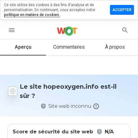
Ce site utilise des cookies à des fins d'analyse et de
er un
personnalisation. En continuant, vous acceptez notre
ACCEPTER
entaire
politique en matière de cookies.
oxygen.info
menu
Aperçu
Commentaires
À propos
Quelle
note entre
1 et 5
donneriez-
vous à ce
Le site hopeoxygen.info est-il
site ?
sûr ?
Site web inconnu
Score de sécurité du site web
N/A