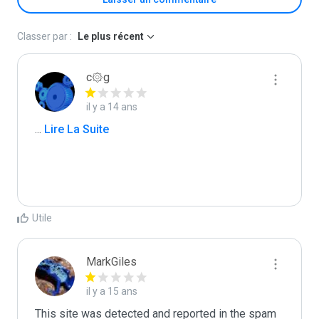
Classer par :
Le plus récent
c۞g
il y a 14 ans
...
 Lire La Suite
Utile
MarkGiles
il y a 15 ans
This site was detected and reported in the spam 