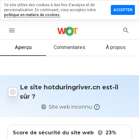
Ce site utilise des cookies à des fins d'analyse et de
ser un
personnalisation. En continuant, vous acceptez notre
ACCEPTER
entaire
politique en matière de cookies.
ringriver.cn
menu
Aperçu
Commentaires
À propos
Quelle
note entre
1 et 5
donneriez-
vous à ce
Le site hotduringriver.cn est-il
site ?
sûr ?
Site web inconnu
Score de sécurité du site web
23%