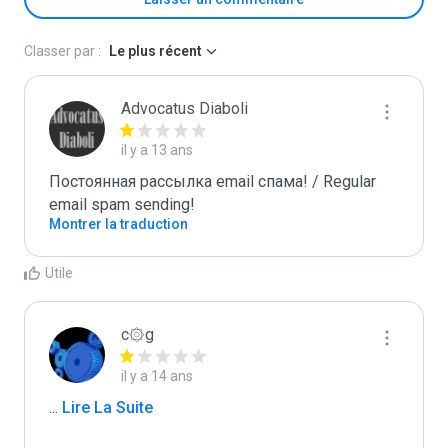
Classer par :
Le plus récent
Advocatus Diaboli
il y a 13 ans
Постоянная рассылка email спама! / Regular 
email spam sending!
Montrer la traduction
Utile
c۞g
il y a 14 ans
...
 Lire La Suite