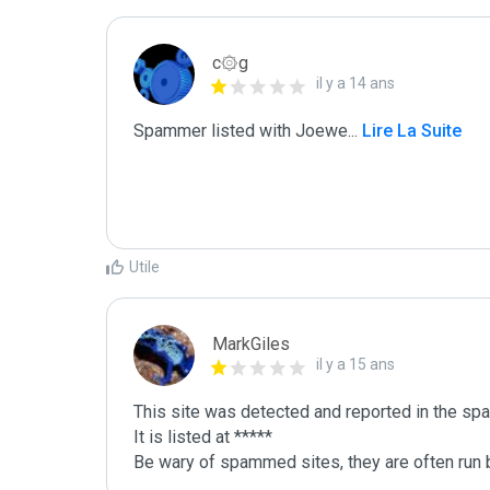
c۞g
il y a 14 ans
Spammer listed with Joewe
...
 Lire La Suite
Utile
MarkGiles
il y a 15 ans
This site was detected and reported in the spa
It is listed at *****

Be wary of spammed sites, they are often run b