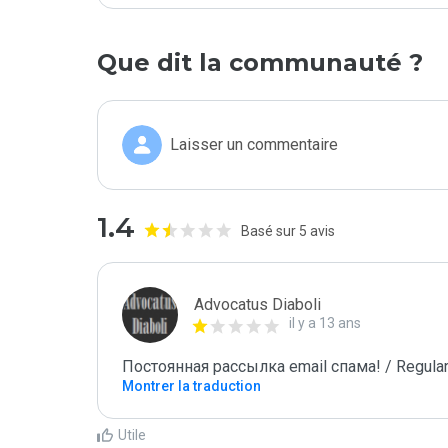
Que dit la communauté ?
Laisser un commentaire
1.4
Basé sur 5 avis
Advocatus Diaboli
il y a 13 ans
Постоянная рассылка email спама! / Regular
Montrer la traduction
Utile