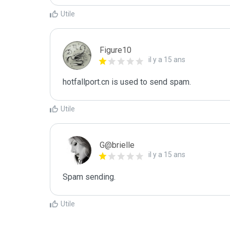
Utile
Figure10
il y a 15 ans
hotfallport.cn is used to send spam.
Utile
G@brielle
il y a 15 ans
Spam sending.
Utile