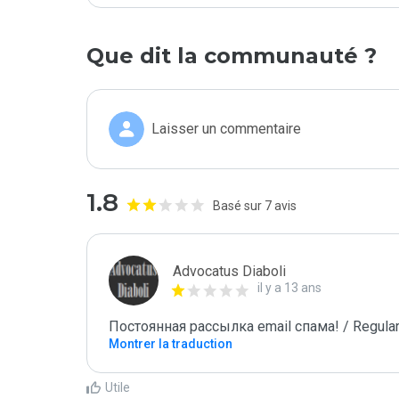
Que dit la communauté ?
Laisser un commentaire
1.8
Basé sur 7 avis
Advocatus Diaboli
il y a 13 ans
Постоянная рассылка email спама! / Regular
Montrer la traduction
Utile