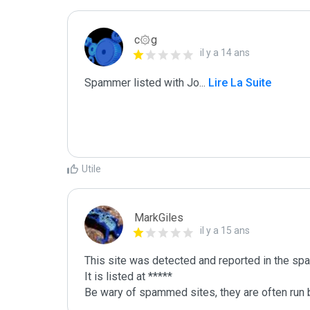
c۞g
il y a 14 ans
Spammer listed with Jo
...
 Lire La Suite
Utile
MarkGiles
il y a 15 ans
This site was detected and reported in the spa
It is listed at *****

Be wary of spammed sites, they are often run b