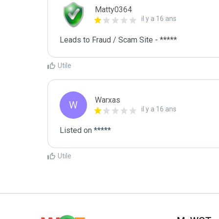
Matty0364
il y a 16 ans
Leads to Fraud / Scam Site - *****
Utile
Warxas
W
il y a 16 ans
Listed on *****
Utile