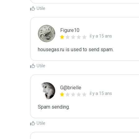
Utile
Figure10
il y a 15 ans
housegas.ru is used to send spam.
Utile
G@brielle
il y a 15 ans
Spam sending.
Utile