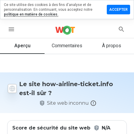
Ce site utilise des cookies à des fins d'analyse et de
sser un
personnalisation. En continuant, vous acceptez notre
ACCEPTER
mmentaire
politique en matière de cookies.
 how-
ine-
menu
ket.info
Aperçu
Commentaires
À propos
Quelle
note entre
1 et 5
donneriez-
Le site how-airline-ticket.info
vous à ce
est-il sûr ?
site ?
Site web inconnu
Score de sécurité du site web
N/A