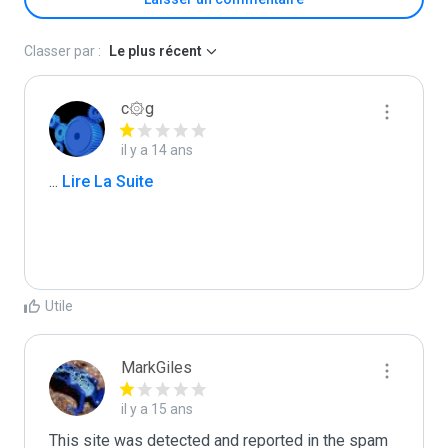
Classer par :
Le plus récent
c۞g
il y a 14 ans
...
 Lire La Suite
Utile
MarkGiles
il y a 15 ans
This site was detected and reported in the spam 