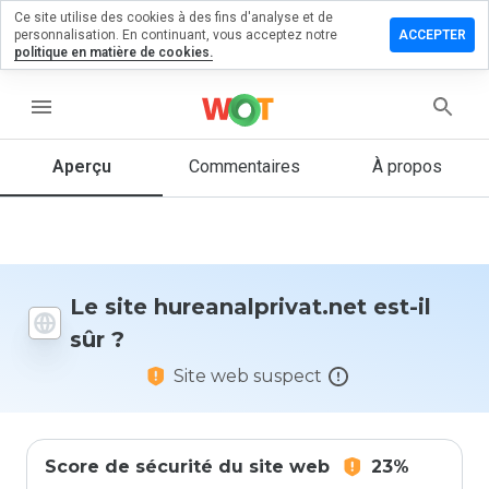
Ce site utilise des cookies à des fins d'analyse et de
er un
personnalisation. En continuant, vous acceptez notre
ACCEPTER
ntaire sur
politique en matière de cookies.
nalprivat.net
menu
Aperçu
Commentaires
À propos
Quelle
note entre
1 et 5
donneriez-
vous à ce
site ?
Le site hureanalprivat.net est-il
sûr ?
Site web suspect
Score de sécurité du site web
23%