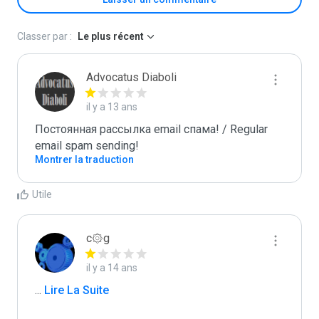
Classer par :
Le plus récent
Advocatus Diaboli
il y a 13 ans
Постоянная рассылка email спама! / Regular 
email spam sending!
Montrer la traduction
Utile
c۞g
il y a 14 ans
...
 Lire La Suite