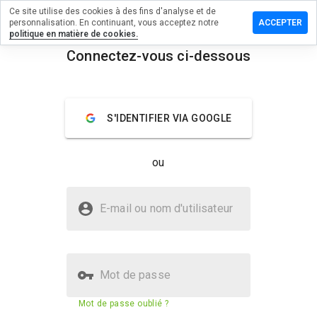
Ce site utilise des cookies à des fins d'analyse et de
sser un
personnalisation. En continuant, vous acceptez notre
ACCEPTER
mmentaire
politique en matière de cookies.
Connectez-vous ci-dessous
he.net
menu
Aperçu
Commentaires
À propos
S'IDENTIFIER VIA GOOGLE
Quelle
note entre
ou
1 et 5
donneriez-
vous à ce
Le site huzhe.net est-il sûr ?
site ?
E-mail ou nom d'utilisateur
La confiance de WOT
Mot de passe
Score de sécurité du site web
73%
Mot de passe oublié ?