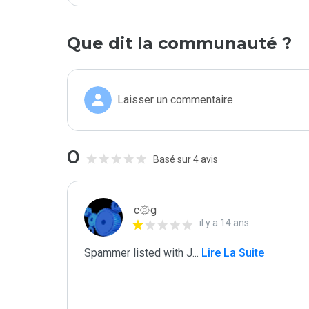
Que dit la communauté ?
Laisser un commentaire
0
Basé sur 4 avis
c۞g
il y a 14 ans
Spammer listed with J
...
 Lire La Suite