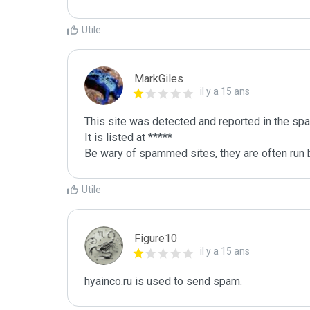
Utile
MarkGiles
il y a 15 ans
This site was detected and reported in the spa
It is listed at *****

Be wary of spammed sites, they are often run b
Utile
Figure10
il y a 15 ans
hyainco.ru is used to send spam.