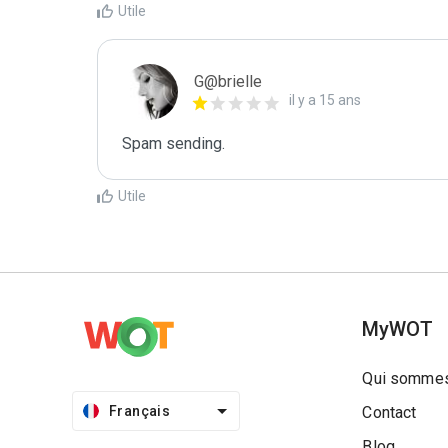
Utile
G@brielle
il y a 15 ans
Spam sending.
Utile
MyWOT
Qui sommes
Français
Contact
Blog