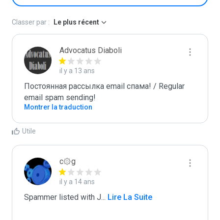
Classer par :
Le plus récent
Advocatus Diaboli
il y a 13 ans
Постоянная рассылка email спама! / Regular 
email spam sending!
Montrer la traduction
Utile
c۞g
il y a 14 ans
Spammer listed with J
...
 Lire La Suite