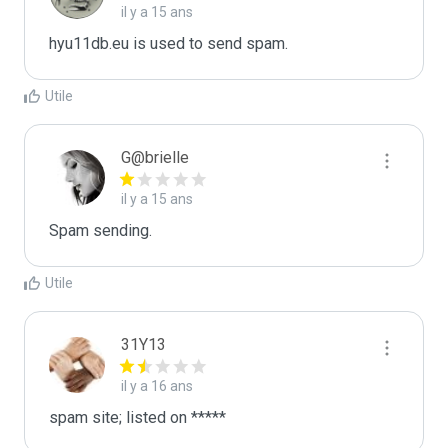
il y a 15 ans
hyu11db.eu is used to send spam.
Utile
G@brielle
il y a 15 ans
Spam sending.
Utile
31Y13
il y a 16 ans
spam site; listed on *****