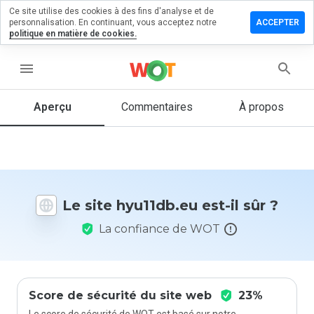
Ce site utilise des cookies à des fins d'analyse et de
sser un
personnalisation. En continuant, vous acceptez notre
ACCEPTER
mmentaire
politique en matière de cookies.
11db.eu
menu
Aperçu
Commentaires
À propos
Quelle
note entre
1 et 5
donneriez-
vous à ce
Le site hyu11db.eu est-il sûr ?
site ?
La confiance de WOT
Score de sécurité du site web
23%