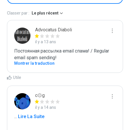
Classer par :
Le plus récent
Advocatus Diaboli
il y a 13 ans
Постоянная рассылка email спама! / Regular 
email spam sending!
Montrer la traduction
Utile
c۞g
il y a 14 ans
...
 Lire La Suite