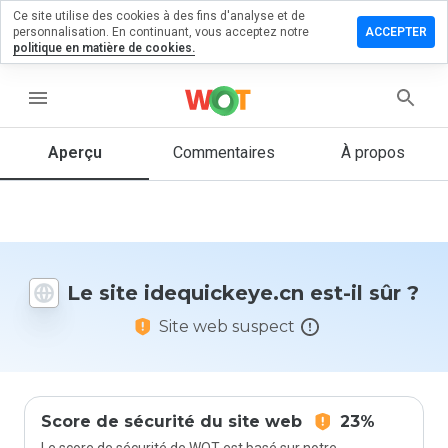
Ce site utilise des cookies à des fins d'analyse et de
ser un
personnalisation. En continuant, vous acceptez notre
ACCEPTER
mentaire
politique en matière de cookies.
uickeye.cn
menu
Aperçu
Commentaires
À propos
Quelle
note entre
1 et 5
donneriez-
vous à ce
Le site idequickeye.cn est-il sûr ?
site ?
Site web suspect
Score de sécurité du site web
23%