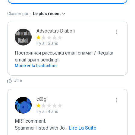
Classer par :
Le plus récent
Advocatus Diaboli
il y a 13 ans
Постоянная рассылка email спама! / Regular 
email spam sending!
Montrer la traduction
Utile
c۞g
il y a 14 ans
MRT comment:

Spammer listed with Jo
...
 Lire La Suite