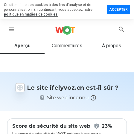
Ce site utilise des cookies à des fins d'analyse et de
sser un
personnalisation. En continuant, vous acceptez notre
ACCEPTER
mmentaire
politique en matière de cookies.
lyvoz.cn
menu
Aperçu
Commentaires
À propos
Quelle
note entre
1 et 5
donneriez-
vous à ce
Le site ifelyvoz.cn est-il sûr ?
site ?
Site web inconnu
Score de sécurité du site web
23%