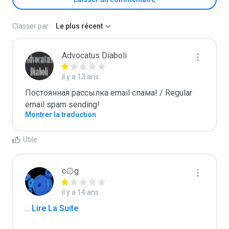
Classer par :
Le plus récent
Advocatus Diaboli
il y a 13 ans
Постоянная рассылка email спама! / Regular 
email spam sending!
Montrer la traduction
Utile
c۞g
il y a 14 ans
...
 Lire La Suite