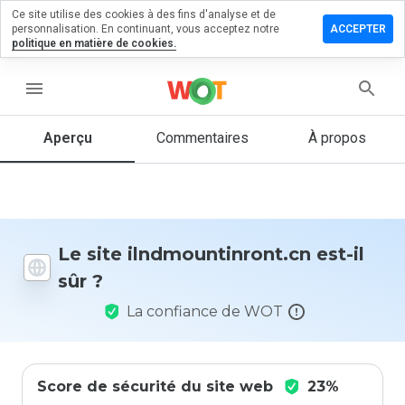
Ce site utilise des cookies à des fins d'analyse et de
er un
personnalisation. En continuant, vous acceptez notre
ACCEPTER
ntaire sur
politique en matière de cookies.
untinront.cn
menu
Aperçu
Commentaires
À propos
Quelle
note entre
1 et 5
donneriez-
vous à ce
site ?
Le site ilndmountinront.cn est-il
sûr ?
La confiance de WOT
Score de sécurité du site web
23%