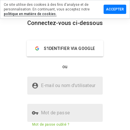
Ce site utilise des cookies à des fins d'analyse et de
sser un
personnalisation. En continuant, vous acceptez notre
ACCEPTER
mmentaire
politique en matière de cookies.
 im-
Connectez-vous ci-dessous
ds.org
menu
Aperçu
Commentaires
À propos
S'IDENTIFIER VIA GOOGLE
Quelle
note entre
ou
1 et 5
donneriez-
vous à ce
Le site im-funds.org est-il sûr ?
site ?
E-mail ou nom d'utilisateur
La confiance de WOT
Mot de passe
Score de sécurité du site web
N/A
Mot de passe oublié ?