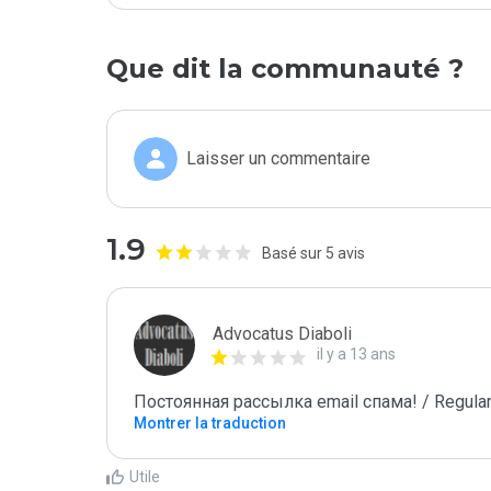
Que dit la communauté ?
Laisser un commentaire
1.9
Basé sur 5 avis
Advocatus Diaboli
il y a 13 ans
Постоянная рассылка email спама! / Regular
Montrer la traduction
Utile