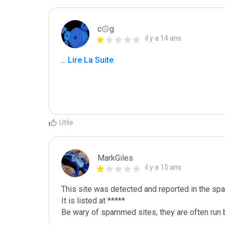
c۞g
il y a 14 ans
...
 Lire La Suite
Utile
MarkGiles
il y a 15 ans
This site was detected and reported in the spa
It is listed at *****

Be wary of spammed sites, they are often run b