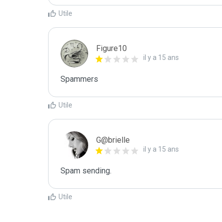
Utile
Figure10
il y a 15 ans
Spammers
Utile
G@brielle
il y a 15 ans
Spam sending.
Utile