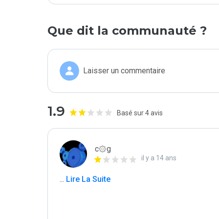
Que dit la communauté ?
Laisser un commentaire
1.9
Basé sur 4 avis
c۞g
il y a 14 ans
...
 Lire La Suite