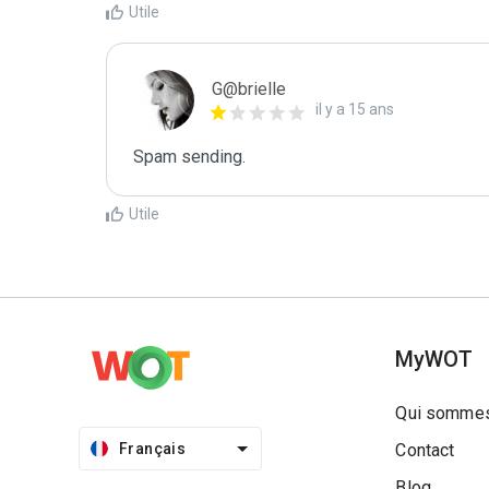
Utile
G@brielle
il y a 15 ans
Spam sending.
Utile
MyWOT
Qui sommes
Français
Contact
Blog