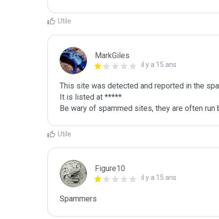
Utile
MarkGiles
il y a 15 ans
This site was detected and reported in the spa
It is listed at *****

Be wary of spammed sites, they are often run b
Utile
Figure10
il y a 15 ans
Spammers