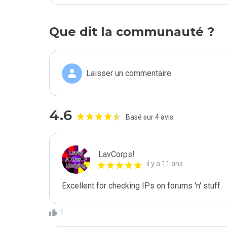
Que dit la communauté ?
Laisser un commentaire
4.6
Basé sur 4 avis
LavCorps!
il y a 11 ans
Excellent for checking IPs on forums 'n' stuff.
1