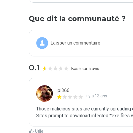
Que dit la communauté ?
Laisser un commentaire
0.1
Basé sur 5 avis
pi366
il y a 13 ans
Those malicious sites are currently spreading
Sites prompt to download infected *exe files
Utile