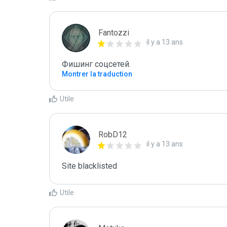
Fantozzi
il y a 13 ans
Фишинг соцсетей.
Montrer la traduction
Utile
RobD12
il y a 13 ans
Site blacklisted
Utile