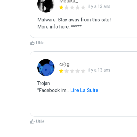
Metuka_
il y a 13 ans
Malware. Stay away from this site! 

More info here: *****
Utile
c۞g
il y a 13 ans
Trojan

"Facebook im
...
 Lire La Suite
Utile