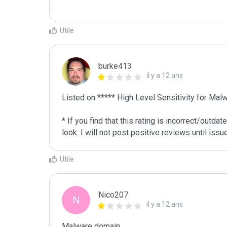
Utile
burke413
il y a 12 ans
Listed on ***** High Level Sensitivity for Malw
* If you find that this rating is incorrect/outd
Utile
Nico207
N
il y a 12 ans
Malware domain
