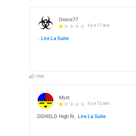
Dionis77
il y a 11 ans
...
 Lire La Suite
Utile
Myxt
il y a 12 ans
DSHIELD. High Ri
...
 Lire La Suite