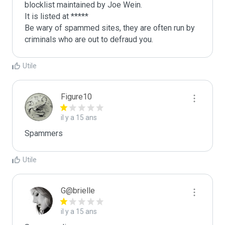
blocklist maintained by Joe Wein.

It is listed at *****

Be wary of spammed sites, they are often run by 
criminals who are out to defraud you.
Utile
Figure10
il y a 15 ans
Spammers
Utile
G@brielle
il y a 15 ans