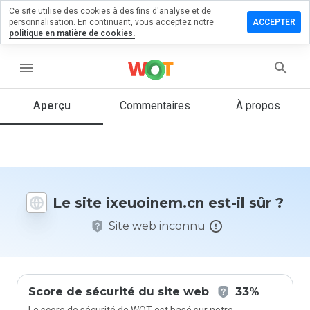
Ce site utilise des cookies à des fins d'analyse et de
sser un
personnalisation. En continuant, vous acceptez notre
ACCEPTER
mmentaire
politique en matière de cookies.
uoinem.cn
menu
Aperçu
Commentaires
À propos
Quelle
note entre
1 et 5
donneriez-
vous à ce
Le site ixeuoinem.cn est-il sûr ?
site ?
Site web inconnu
Score de sécurité du site web
33%