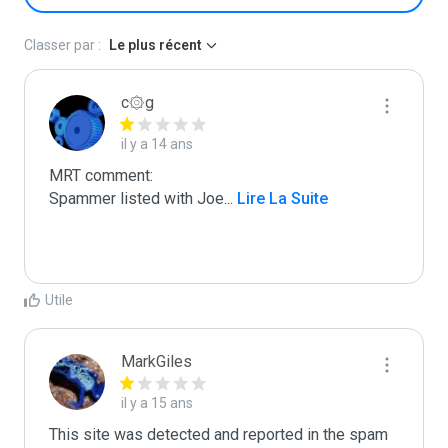
Classer par :
Le plus récent
c۞g
il y a 14 ans
MRT comment:

Spammer listed with Joe
...
 Lire La Suite
Utile
MarkGiles
il y a 15 ans
This site was detected and reported in the spam 