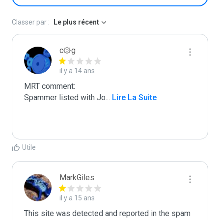
Classer par :
Le plus récent
c۞g
il y a 14 ans
MRT comment:

Spammer listed with Jo
...
 Lire La Suite
Utile
MarkGiles
il y a 15 ans
This site was detected and reported in the spam 