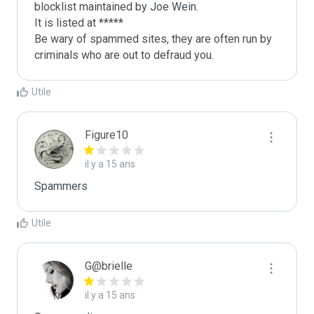
blocklist maintained by Joe Wein.

It is listed at *****

Be wary of spammed sites, they are often run by 
criminals who are out to defraud you.
Utile
Figure10
il y a 15 ans
Spammers
Utile
G@brielle
il y a 15 ans