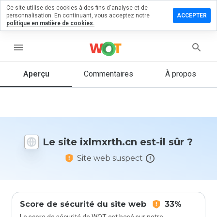
Ce site utilise des cookies à des fins d'analyse et de
sser un
personnalisation. En continuant, vous acceptez notre
ACCEPTER
mmentaire
politique en matière de cookies.
mxrth.cn
menu
Aperçu
Commentaires
À propos
Quelle
note entre
1 et 5
donneriez-
vous à ce
Le site ixlmxrth.cn est-il sûr ?
site ?
Site web suspect
Score de sécurité du site web
33%