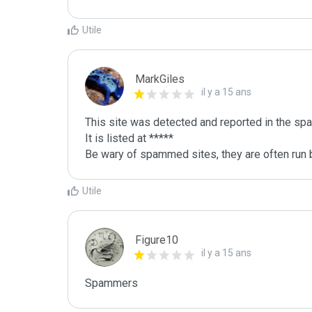
Utile
MarkGiles
il y a 15 ans
This site was detected and reported in the spa
It is listed at *****

Be wary of spammed sites, they are often run b
Utile
Figure10
il y a 15 ans
Spammers