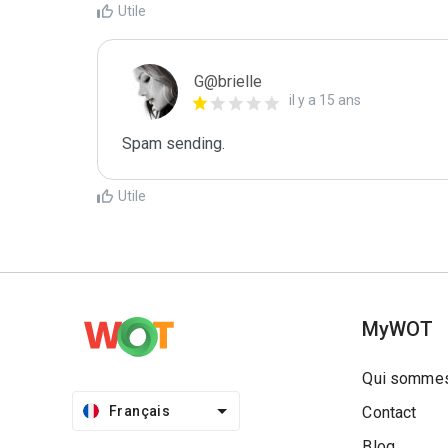
Utile
G@brielle
il y a 15 ans
Spam sending.
Utile
MyWOT
Qui sommes
Français
Contact
Blog