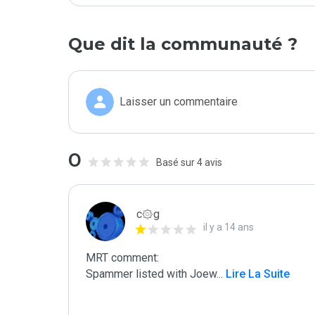
Que dit la communauté ?
Laisser un commentaire
0
Basé sur 4 avis
c۞g
il y a 14 ans
MRT comment:

Spammer listed with Joew
...
 Lire La Suite