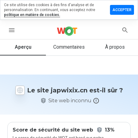
Ce site utilise des cookies à des fins d'analyse et de
sser un
personnalisation. En continuant, vous acceptez notre
ACCEPTER
mmentaire
politique en matière de cookies.
wixix.cn
menu
Aperçu
Commentaires
À propos
Quelle
note entre
1 et 5
donneriez-
vous à ce
Le site japwixix.cn est-il sûr ?
site ?
Site web inconnu
Score de sécurité du site web
13%