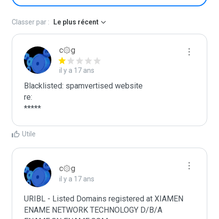
Classer par :
Le plus récent
c۞g
il y a 17 ans
Blacklisted: spamvertised website

re:

*****
Utile
c۞g
il y a 17 ans
URIBL - Listed Domains registered at XIAMEN 
ENAME NETWORK TECHNOLOGY D/B/A 