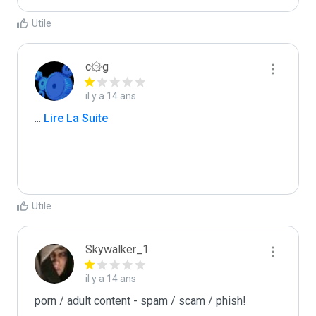
Utile
c۞g
il y a 14 ans
...
 Lire La Suite
Utile
Skywalker_1
il y a 14 ans
porn / adult content - spam / scam / phish!