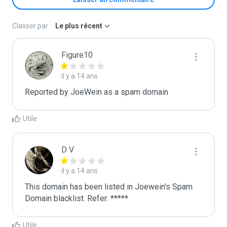
Classer par :
Le plus récent
Figure10
il y a 14 ans
Reported by JoeWein as a spam domain
Utile
D V
il y a 14 ans
This domain has been listed in Joewein's Spam 
Domain blacklist. Refer: *****
Utile