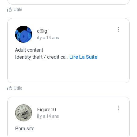
Utile
c۞g
il y a 14 ans
Adult content

Identity theft / credit ca
...
 Lire La Suite
Utile
Figure10
il y a 14 ans
Porn site