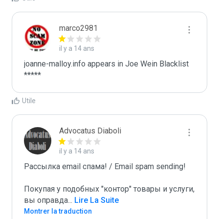
marco2981
il y a 14 ans
joanne-malloy.info appears in Joe Wein Blacklist

*****
Utile
Advocatus Diaboli
il y a 14 ans
Рассылка email спама! / Email spam sending! 

Покупая у подобных "контор" товары и услуги, 
вы оправда
...
 Lire La Suite
Montrer la traduction