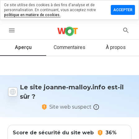
Ce site utilise des cookies à des fins d'analyse et de
sser un
personnalisation. En continuant, vous acceptez notre
ACCEPTER
mmentaire
politique en matière de cookies.
 joanne-
loy.info
menu
Aperçu
Commentaires
À propos
Quelle
note entre
1 et 5
donneriez-
vous à ce
Le site joanne-malloy.info est-il
site ?
sûr ?
Site web suspect
Score de sécurité du site web
36%