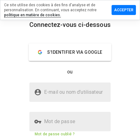
Ce site utilise des cookies à des fins d'analyse et de
sser un
personnalisation. En continuant, vous acceptez notre
ACCEPTER
mmentaire
politique en matière de cookies.
Connectez-vous ci-dessous
ejepeh.cn
menu
Aperçu
Commentaires
À propos
S'IDENTIFIER VIA GOOGLE
Quelle
note entre
ou
1 et 5
donneriez-
vous à ce
Le site juhejepeh.cn est-il sûr ?
site ?
E-mail ou nom d'utilisateur
Site web suspect
Mot de passe
Score de sécurité du site web
3%
Mot de passe oublié ?