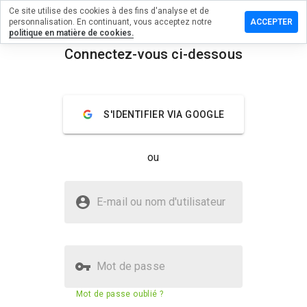
Ce site utilise des cookies à des fins d'analyse et de
sser un
personnalisation. En continuant, vous acceptez notre
ACCEPTER
mmentaire
politique en matière de cookies.
Connectez-vous ci-dessous
24pro.ru
menu
Aperçu
Commentaires
À propos
S'IDENTIFIER VIA GOOGLE
Quelle
note entre
ou
1 et 5
donneriez-
vous à ce
Le site jur24pro.ru est-il sûr ?
site ?
E-mail ou nom d'utilisateur
Site web inconnu
Site Web vérifié
Mot de passe
Score de sécurité du site web
58%
Mot de passe oublié ?