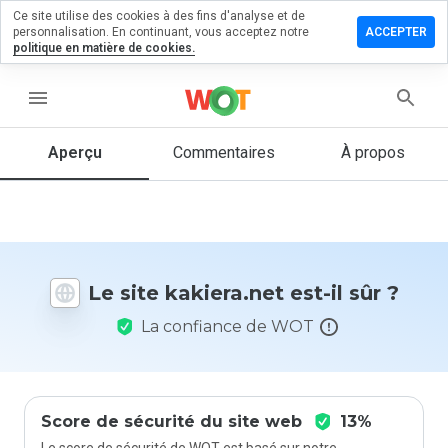
Ce site utilise des cookies à des fins d'analyse et de
sser un
personnalisation. En continuant, vous acceptez notre
ACCEPTER
mmentaire
politique en matière de cookies.
iera.net
menu
Aperçu
Commentaires
À propos
Quelle
note entre
1 et 5
donneriez-
vous à ce
Le site kakiera.net est-il sûr ?
site ?
La confiance de WOT
Score de sécurité du site web
13%