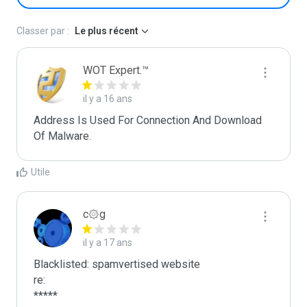
Classer par :
Le plus récent
WOT Expert.™
il y a 16 ans
Address Is Used For Connection And Download 
Of Malware.
Utile
c۞g
il y a 17 ans
Blacklisted: spamvertised website

re:

*****