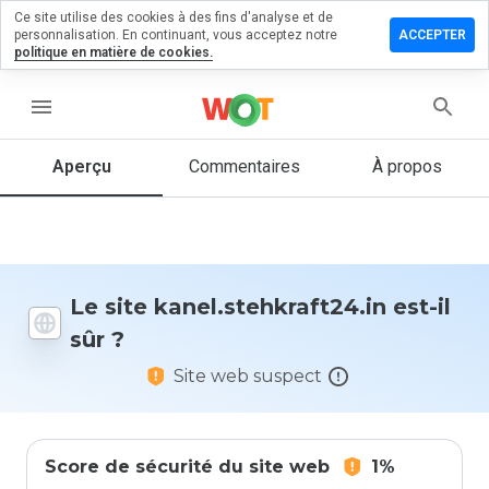
Ce site utilise des cookies à des fins d'analyse et de
r un
personnalisation. En continuant, vous acceptez notre
ACCEPTER
taire sur
politique en matière de cookies.
stehkraft24.in
menu
Aperçu
Commentaires
À propos
Quelle
note entre
1 et 5
donneriez-
vous à ce
site ?
Le site kanel.stehkraft24.in est-il
sûr ?
Site web suspect
Score de sécurité du site web
1%