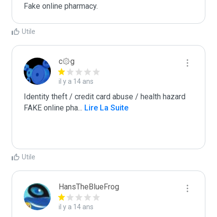
Fake online pharmacy. 
Utile
c۞g
il y a 14 ans
Identity theft / credit card abuse / health hazard

FAKE online pha
...
 Lire La Suite
Utile
HansTheBlueFrog
il y a 14 ans