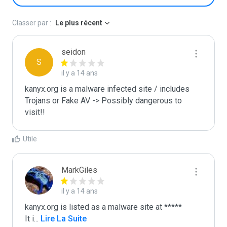
Classer par :
Le plus récent
seidon
S
il y a 14 ans
kanyx.org is a malware infected site / includes 
Trojans or Fake AV -> Possibly dangerous to 
visit!!
Utile
MarkGiles
il y a 14 ans
kanyx.org is listed as a malware site at *****

It i
...
 Lire La Suite