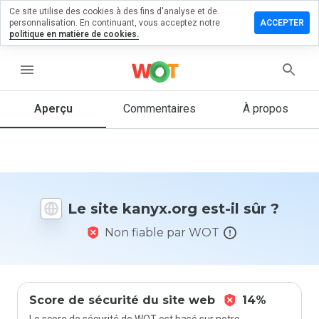
Ce site utilise des cookies à des fins d'analyse et de
sser un
personnalisation. En continuant, vous acceptez notre
ACCEPTER
mmentaire
politique en matière de cookies.
yx.org
menu
Aperçu
Commentaires
À propos
Quelle
note entre
1 et 5
donneriez-
vous à ce
Le site kanyx.org est-il sûr ?
site ?
Non fiable par WOT
Score de sécurité du site web
14%