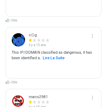
Utile
c۞g
il y a 15 ans
This IP/DOMAIN classified as dangerous, it has 
been identified a
...
 Lire La Suite
Utile
marco2981
il y a 15 ans