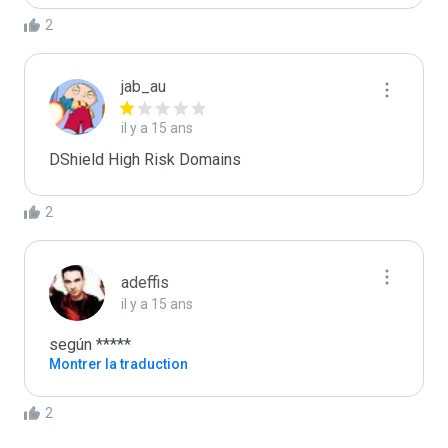
2
jab_au
il y a 15 ans
DShield High Risk Domains
2
adeffis
il y a 15 ans
según *****
Montrer la traduction
2