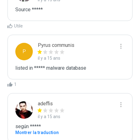
Source *****
Utile
Pyrus communis
P
il y a 15 ans
listed in ***** malware database
1
adeffis
il y a 15 ans
según *****
Montrer la traduction