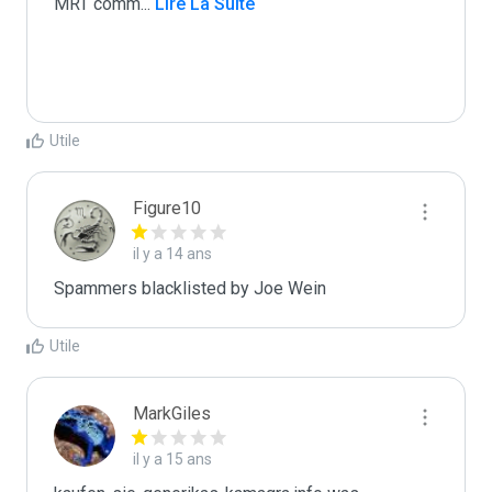
MRT comm
...
 Lire La Suite
Utile
Figure10
il y a 14 ans
Spammers blacklisted by Joe Wein
Utile
MarkGiles
il y a 15 ans