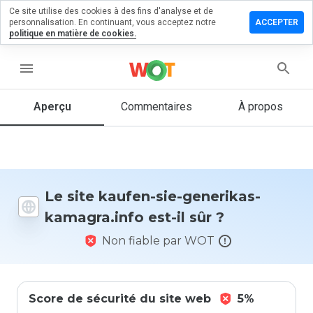
Ce site utilise des cookies à des fins d'analyse et de
sser un
personnalisation. En continuant, vous acceptez notre
ACCEPTER
mmentaire
politique en matière de cookies.
 kaufen-
-
menu
erikas-
agra.info
Aperçu
Commentaires
À propos
Quelle
note entre
1 et 5
Le site kaufen-sie-generikas-
donneriez-
kamagra.info est-il sûr ?
vous à ce
site ?
Non fiable par WOT
Score de sécurité du site web
5%