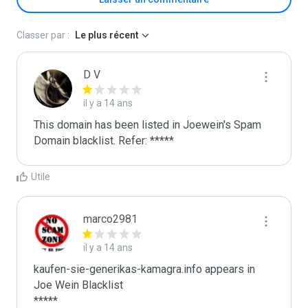
Classer par :
Le plus récent
D V
il y a 14 ans
This domain has been listed in Joewein's Spam 
Domain blacklist. Refer: *****
Utile
marco2981
il y a 14 ans
kaufen-sie-generikas-kamagra.info appears in 
Joe Wein Blacklist

*****