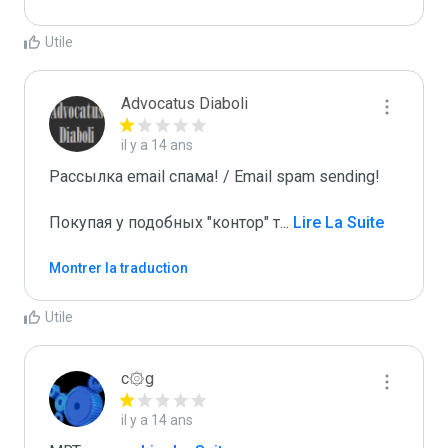
Utile
Advocatus Diaboli
il y a 14 ans
Рассылка email спама! / Email spam sending! 

Покупая у подобных "контор" т
...
 Lire La Suite
Montrer la traduction
Utile
c۞g
il y a 14 ans