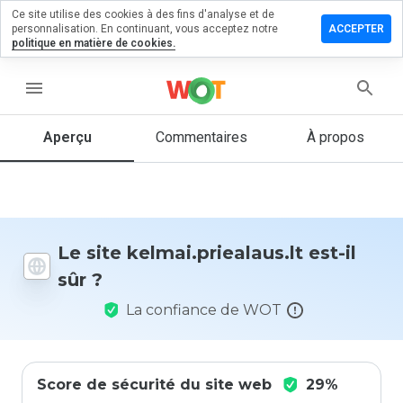
Ce site utilise des cookies à des fins d'analyse et de
er un
personnalisation. En continuant, vous acceptez notre
ACCEPTER
ntaire sur
politique en matière de cookies.
.priealaus.lt
menu
Aperçu
Commentaires
À propos
Quelle
note entre
1 et 5
donneriez-
vous à ce
site ?
Le site kelmai.priealaus.lt est-il
sûr ?
La confiance de WOT
Score de sécurité du site web
29%