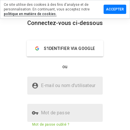
Ce site utilise des cookies à des fins d'analyse et de
sser un
personnalisation. En continuant, vous acceptez notre
ACCEPTER
mmentaire
politique en matière de cookies.
Connectez-vous ci-dessous
ohaj.co.tv
menu
Aperçu
Commentaires
À propos
S'IDENTIFIER VIA GOOGLE
Quelle
note entre
ou
1 et 5
donneriez-
vous à ce
Le site kesohaj.co.tv est-il sûr ?
site ?
E-mail ou nom d'utilisateur
Non fiable par WOT
Mot de passe
Score de sécurité du site web
2%
Mot de passe oublié ?