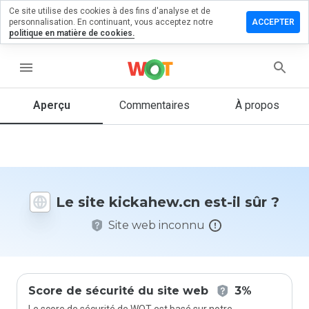
Ce site utilise des cookies à des fins d'analyse et de
sser un
personnalisation. En continuant, vous acceptez notre
ACCEPTER
mmentaire
politique en matière de cookies.
kahew.cn
menu
Aperçu
Commentaires
À propos
Quelle
note entre
1 et 5
donneriez-
vous à ce
Le site kickahew.cn est-il sûr ?
site ?
Site web inconnu
Score de sécurité du site web
3%