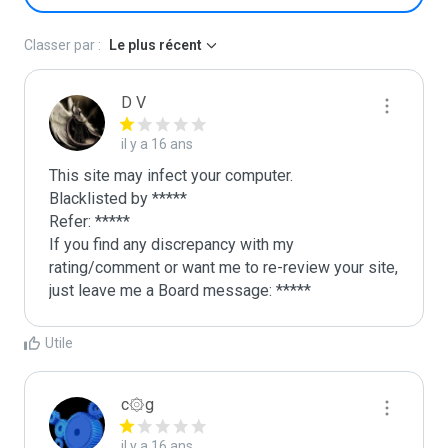
Classer par :
Le plus récent
D V
il y a 16 ans
This site may infect your computer.

Blacklisted by *****

Refer: *****

If you find any discrepancy with my 
rating/comment or want me to re-review your site, 
just leave me a Board message: *****
Utile
c۞g
il y a 16 ans