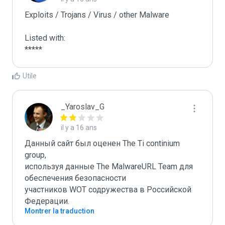
Exploits / Trojans / Virus / other Malware

Listed with:

*****
Utile
_Yaroslav_G
il y a 16 ans
Данный сайт был оценен The Ti continium 
group,

используя данные The MalwareURL Team для 
обеспечения безопасности 

участников WOT содружества в Российской 
Федерации.
Montrer la traduction