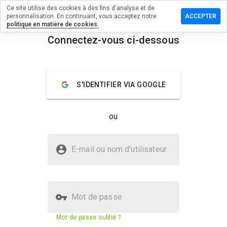
Ce site utilise des cookies à des fins d'analyse et de
sser un
personnalisation. En continuant, vous acceptez notre
ACCEPTER
mentaire
politique en matière de cookies.
Connectez-vous ci-dessous
sid.com.cn
menu
Aperçu
Commentaires
À propos
S'IDENTIFIER VIA GOOGLE
Quelle
note entre
ou
1 et 5
donneriez-
vous à ce
Le site kniisid.com.cn est-il sûr ?
site ?
E-mail ou nom d'utilisateur
Site web inconnu
Mot de passe
Score de sécurité du site web
23%
Mot de passe oublié ?