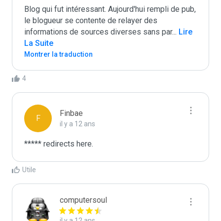
Blog qui fut intéressant. Aujourd'hui rempli de pub, 
le blogueur se contente de relayer des 
informations de sources diverses sans par
...
 Lire 
La Suite
Montrer la traduction
4
Finbae
F
il y a 12 ans
***** redirects here.
Utile
computersoul
il y a 12 ans