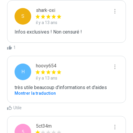
shark-oxi
S
il y a 13 ans
Infos exclusives ! Non censuré !
1
hoovy654
H
il y a 13 ans
très utile beaucoup d'informations et d'aides
Montrer la traduction
Utile
5ct34m
5