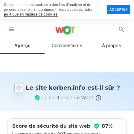
Ce site utilise des cookies à des fins d'analyse et de
sser un
personnalisation. En continuant, vous acceptez notre
ACCEPTER
mmentaire
politique en matière de cookies.
ben.info
menu
Aperçu
Commentaires
À propos
Quelle
note entre
1 et 5
donneriez-
vous à ce
Le site korben.info est-il sûr ?
site ?
La confiance de WOT
Score de sécurité du site web
87%