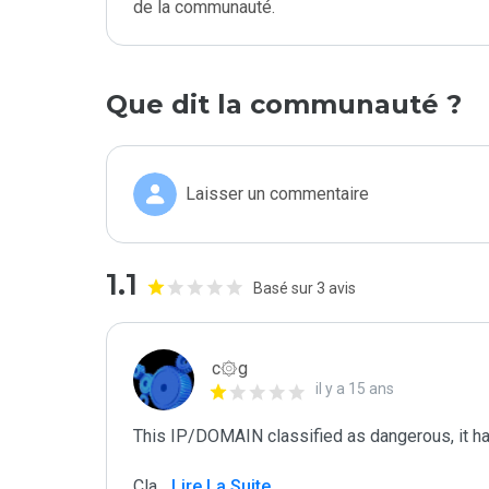
de la communauté.
Que dit la communauté ?
Laisser un commentaire
1.1
Basé sur 3 avis
c۞g
il y a 15 ans
This IP/DOMAIN classified as dangerous, it has 
Cla
...
 Lire La Suite