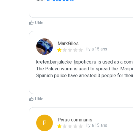
Utile
MarkGiles
il y a 15 ans
kreten.banjalucke-ljepotice.ru is used as a co
The Palevo worm is used to spread the  Maripos
Spanish police have arrested 3 people for their 
Utile
Pyrus communis
P
il y a 15 ans