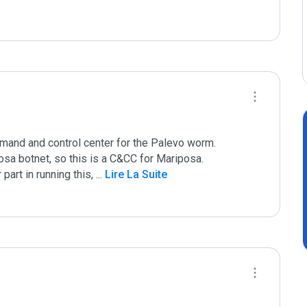
mmand and control center for the Palevo worm.

a botnet, so this is a C&CC for Mariposa.

part in running this, 
...
 Lire La Suite