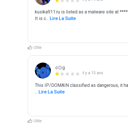
kusika911.ru is listed as a malware site at *****
It is c
...
 Lire La Suite
Utile
c۞g
il y a 15 ans
...
 Lire La Suite
Utile