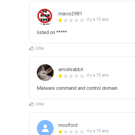
marco2981
il y a 15 ans
listed on *****
Utile
amishrabbit
il y a 15 ans
Malware command and control domain
Utile
mcolford
il y a 15 ans