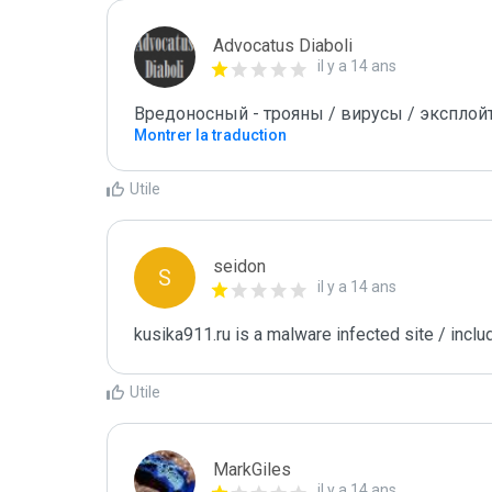
Advocatus Diaboli
il y a 14 ans
Вредоносный - трояны / вирусы / эксплойты! 
Montrer la traduction
Utile
seidon
S
il y a 14 ans
kusika911.ru is a malware infected site / inclu
Utile
MarkGiles
il y a 14 ans