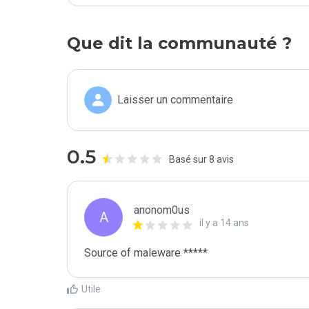
Que dit la communauté ?
Laisser un commentaire
0.5
Basé sur 8 avis
anonom0us
A
il y a 14 ans
Source of maleware *****
Utile