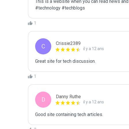
This is a website when you can read news and 
#technology #techblogs
1
Crissie2389
C
il y a 12 ans
Great site for tech discussion.
1
Danny Ruthe
D
il y a 12 ans
Good site containing tech articles.