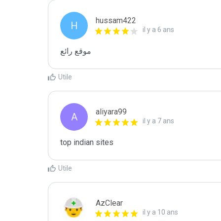
hussam422
H
il y a 6 ans
موقع رائع
Utile
aliyara99
A
il y a 7 ans
top indian sites
Utile
AzClear
il y a 10 ans