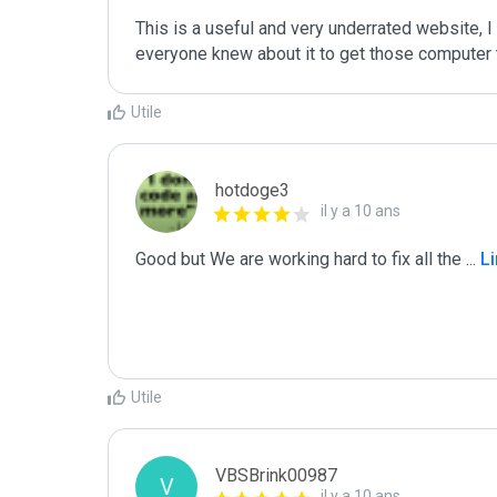
This is a useful and very underrated website, I f
everyone knew about it to get those computer t
Utile
hotdoge3
il y a 10 ans
Good but We are working hard to fix all the 
...
 L
Utile
VBSBrink00987
V
il y a 10 ans