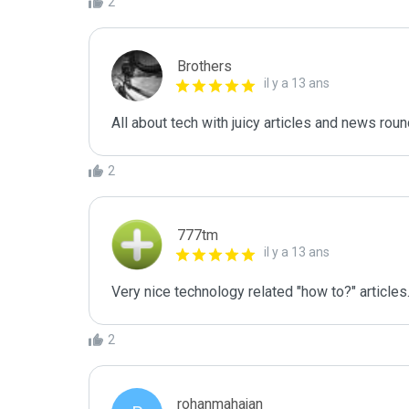
2
Brothers
il y a 13 ans
All about tech with juicy articles and news roun
2
777tm
il y a 13 ans
Very nice technology related "how to?" articles.
2
rohanmahajan