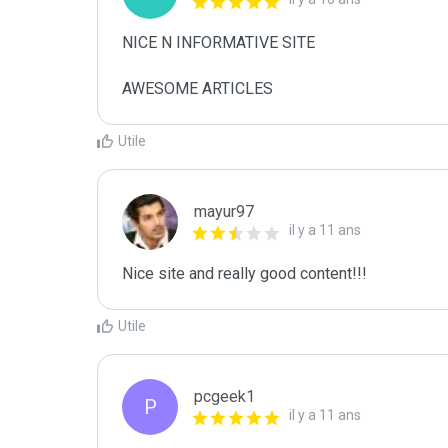
NICE N INFORMATIVE SITE

AWESOME ARTICLES
Utile
mayur97
il y a 11 ans
Nice site and really good content!!!
Utile
pcgeek1
P
il y a 11 ans