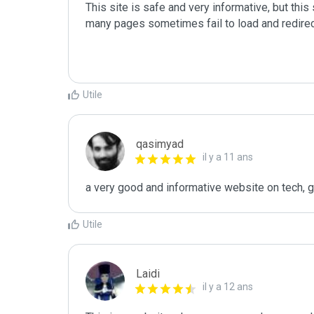
This site is safe and very informative, but th
many pages sometimes fail to load and redirec
Utile
qasimyad
il y a 11 ans
a very good and informative website on tech, g
Utile
Laidi
il y a 12 ans